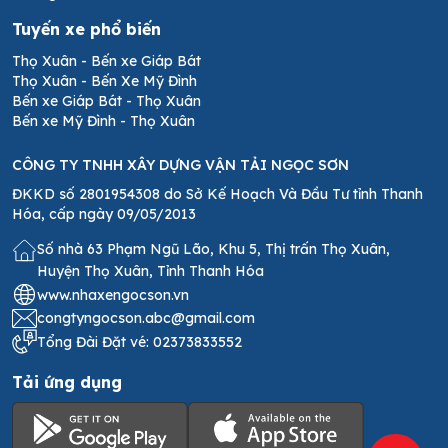
Tuyến xe phổ biến
Thọ Xuân - Bến xe Giáp Bát
Thọ Xuân - Bến Xe Mỹ Đình
Bến xe Giáp Bát - Thọ Xuân
Bến xe Mỹ Đình - Thọ Xuân
CÔNG TY
TNHH XÂY DỰNG VẬN TẢI NGỌC SƠN
ĐKKD số 2801954308 do Sở Kế Hoạch Và Đầu Tư tỉnh Thanh
Hóa, cấp ngày 09/05/2013
Số nhà 63 Phạm Ngũ Lão, Khu 5, Thị trấn Thọ Xuân,
Huyện Thọ Xuân, Tỉnh Thanh Hóa
www.nhaxengocson.vn
congtyngocson.abc@gmail.com
Tổng Đài Đặt vé: 02373833552
Tải ứng dụng