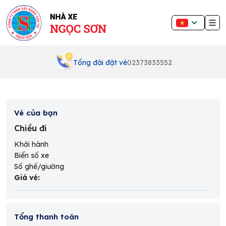
Tổng đài đặt vé
02373833552
Vé của bạn
Chiều đi
Khởi hành
Biển số xe
Số ghế/giường
Giá vé
:
Tổng thanh toán